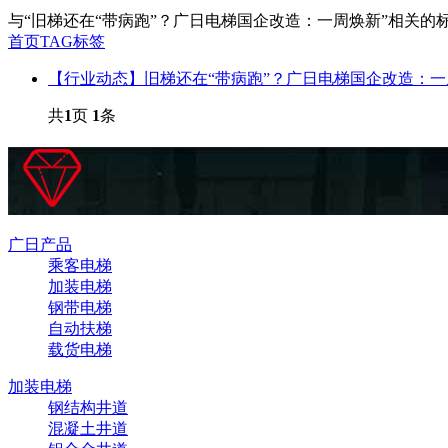
与
“旧梯还在“带病跑”？广日电梯国企改造：一周焕新”
相关的
首页
TAG标签
【行业动态】旧梯还在“带病跑”？广日电梯国企改造：一周
共
1
页
1
条
广日产品
乘客电梯
加装电梯
钢带电梯
自动扶梯
载货电梯
加装电梯
钢结构井道
混凝土井道