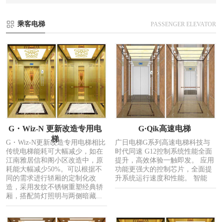
乘客电梯
PASSENGER ELEVATOR
G・Wiz-N 更新改造专用电
G·Qik高速电梯
梯
G・Wiz-N更新改造专用电梯相比
广日电梯G系列高速电梯科技与
传统电梯能耗可大幅减少，如在
时代同速 G12控制系统性能全面
江南雅居信和阁小区改造中，原
提升，高效体验一触即发。 应用
耗能大幅减少50%。可以根据不
功能更强大的控制芯片，全面提
同的需求进行轿厢的定制化改
升系统运行速度和性能。 智能
造，采用发纹不锈钢重塑经典轿
厢，搭配筒灯照明与两侧暗藏...