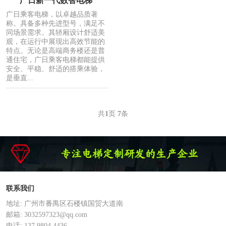
广日新一代数智电梯
广日乘客电梯，以卓越品质著
称。具备多种先进型号，满足不
同场景需求。其轿厢设计舒适美
观，在运行中展现出高效节能的
特点。无论是高端商务楼还是普
通住宅，广日乘客电梯都能提供
安全、平稳、舒适的搭乘体验，
是垂直...
共
1
页
7
条
联系我们
地址: 广州市番禺区石楼镇国贸大道南
邮箱: 3032597323@qq.com
电话: 137 9804 4436