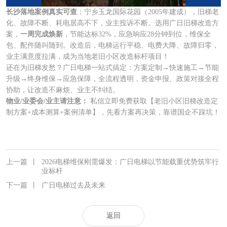
长沙落地案例真实可查
：宁乡玉龙国际花园（2005年建成），旧梯老
化、故障不断、耗电居高不下，业主投诉不断。选用广日旧梯改造方
案，
一周完成焕新
，节能达标32%，应急响应28分钟到位，维保全
包、配件随叫随到。改造后，电梯运行平稳、电费大降、故障归零，
业主满意度拉满，成为当地老旧小区改造标杆项目！
还在为旧梯发愁？广日电梯一站式搞定：方案定制→快速施工→节能
升级→终身维保→应急保障，全流程透明，资金申报、政策对接全程
协助，让改造不麻烦、业主不纠结。
物业/业委会/业主请注意：
私信立即免费获取【老旧小区旧梯改造定
制方案+成本测算+案例清单】，先看方案再决策，靠谱国企不踩坑！
上一篇
丨
2026电梯维保刚需爆发：广日电梯以节能载重优势筑牢行
业标杆
下一篇
丨
广日电梯过去及未来
返回