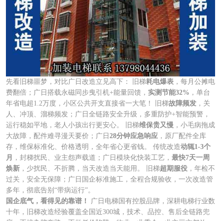
先看旧梯噩梦，对比广日改造立见高下： 旧梯
耗电爆表
，每月公摊电
费翻倍；广日搭载永磁同步曳引机+能量回馈，
实测节能32%
，单台
年省电超1.2万度，小区公共开支直接省一大笔！ 旧梯
故障频发
，关
人、冲顶、溜梯频发；广日全链路安全升级，多重防护+智能预警，
运行稳如平地，老人小孩出行更安心。 旧梯
维保贵又慢
，小毛病拖成
大故障，配件难寻漫天要价；广日
28分钟应急响应
，原厂配件全库
存，维保标准化、价格透明，全年省心更省钱。 传统改造
动辄1-3个
月
，封梯扰民、业主怨声载道；广日模块化快装工艺，
最快7天一周
焕新
，少扰民、不折腾，当天改造当天能用。 旧梯
超期服役
，年检不
过关，安全无保障；广日国企标准施工，全程合规验收，一次改造管
多年，彻底告别“带病运行”。
国企底气，看得见的靠谱！
广日电梯国有控股品牌，深耕电梯行业数
十年，旧梯改造经验覆盖全国近300城，技术、品控、售后全链路兜