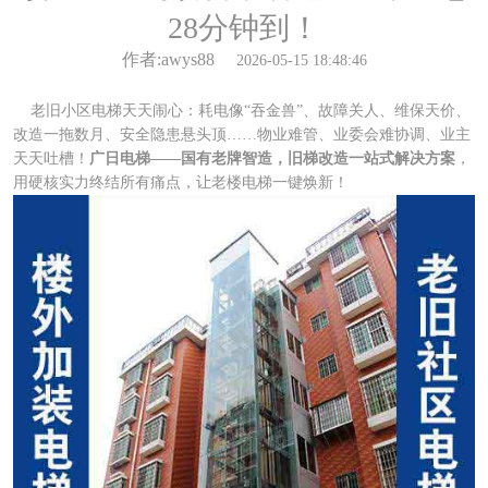
28分钟到！
作者:awys88
2026-05-15 18:48:46
老旧小区电梯天天闹心：耗电像“吞金兽”、故障关人、维保天价、
改造一拖数月、安全隐患悬头顶……物业难管、业委会难协调、业主
天天吐槽！
广日电梯——国有老牌智造，旧梯改造一站式解决方案
，
用硬核实力终结所有痛点，让老楼电梯一键焕新！